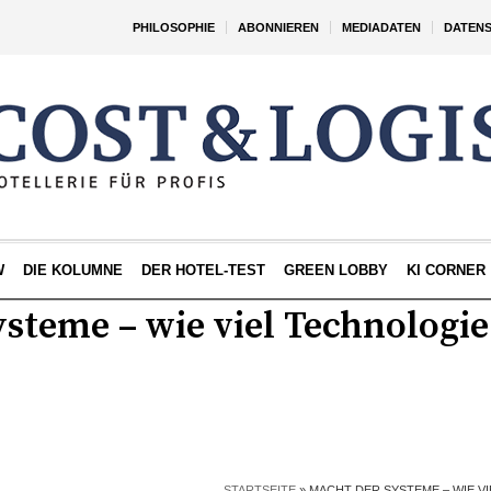
PHILOSOPHIE
ABONNIEREN
MEDIADATEN
DATEN
W
DIE KOLUMNE
DER HOTEL-TEST
GREEN LOBBY
KI CORNER
steme – wie viel Technologie 
STARTSEITE
»
MACHT DER SYSTEME – WIE VI