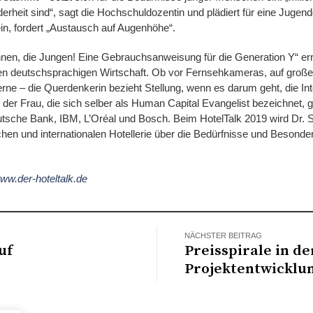
derheit sind“, sagt die Hochschuldozentin und plädiert für eine Jugend
nein, fordert „Austausch auf Augenhöhe“.
nnen, die Jungen! Eine Gebrauchsanweisung für die Generation Y“ err
n deutschsprachigen Wirtschaft. Ob vor Fernsehkameras, auf große
ne – die Querdenkerin bezieht Stellung, wenn es darum geht, die Int
n der Frau, die sich selber als Human Capital Evangelist bezeichnet
utsche Bank, IBM, L’Oréal und Bosch. Beim HotelTalk 2019 wird Dr. St
en und internationalen Hotellerie über die Bedürfnisse und Besonder
ww.der-hoteltalk.de
NÄCHSTER BEITRAG
uf
Preisspirale in de
Projektentwicklu