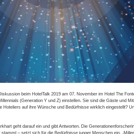
 Diskussion beim HotelTalk 2019 am 07. November im Hotel The Fon
lennials (Generation Y und Z) einstellen. Sie sind die Gäste und Mit
e Hoteliers auf ihre Wünsche und Bedürfnisse wirklich eingestellt? Un
rkhart geht darauf ein und gibt Antworten. Die Generationenforscher
t stammt – setzt sich für die Bedürfnisse junger Menschen ein. „Mill