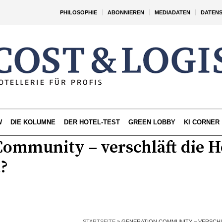
PHILOSOPHIE
ABONNIEREN
MEDIADATEN
DATEN
W
DIE KOLUMNE
DER HOTEL-TEST
GREEN LOBBY
KI CORNER
ommunity – verschläft die Ho
?
STARTSEITE
»
GENERATION COMMUNITY – VERSCHL