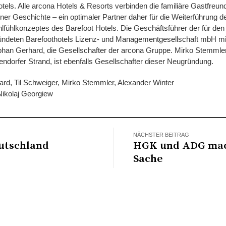
ls. Alle arcona Hotels & Resorts verbinden die familiäre Gastfreu
ner Geschichte – ein optimaler Partner daher für die Weiterführung d
fühlkonzeptes des Barefoot Hotels. Die Geschäftsführer der für den 
ndeten Barefoothotels Lizenz- und Managementgesellschaft mbH mit
phan Gerhard, die Gesellschafter der arcona Gruppe. Mirko Stemmler
ndorfer Strand, ist ebenfalls Gesellschafter dieser Neugründung.
rhard, Til Schweiger, Mirko Stemmler, Alexander Winter
Nikolaj Georgiew
NÄCHSTER BEITRAG
utschland
HGK und ADG ma
Sache