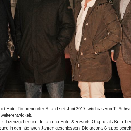
ot Hotel Timmendorfer Strand seit Juni 2017, wird das von Til Schwei
 weiterentwickelt.
als Lizenzgeber und der arcona Hotel & Resorts Gruppe als Betreiberge
tzung in den nächsten Jahren geschlossen. Die arcona Gruppe betreib