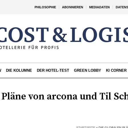
PHILOSOPHIE
ABONNIEREN
MEDIADATEN
DATEN
W
DIE KOLUMNE
DER HOTEL-TEST
GREEN LOBBY
KI CORNER
 Pläne von arcona und Til Sc
STARTSEITE
»
DIE GLOBALEN PL