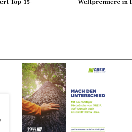
ert Top-15-
Weltpremiere in 
e