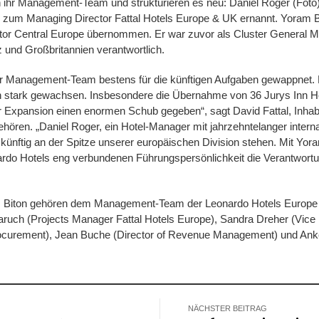
 ihr Management-Team und strukturieren es neu: Daniel Roger (Foto)
 zum Managing Director Fattal Hotels Europe & UK ernannt. Yoram B
ctor Central Europe übernommen. Er war zuvor als Cluster General M
 und Großbritannien verantwortlich.
ser Management-Team bestens für die künftigen Aufgaben gewappnet. 
n stark gewachsen. Insbesondere die Übernahme von 36 Jurys Inn Ho
 Expansion einen enormen Schub gegeben“, sagt David Fattal, Inhabe
hören. „Daniel Roger, ein Hotel-Manager mit jahrzehntelanger interna
 künftig an der Spitze unserer europäischen Division stehen. Mit Yo
ardo Hotels eng verbundenen Führungspersönlichkeit die Verantwortu
 Biton gehören dem Management-Team der Leonardo Hotels Europe 
Baruch (Projects Manager Fattal Hotels Europe), Sandra Dreher (Vice
rocurement), Jean Buche (Director of Revenue Management) und A
NÄCHSTER BEITRAG