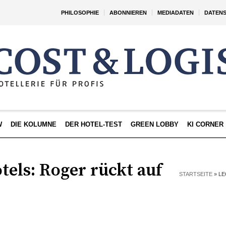
PHILOSOPHIE
ABONNIEREN
MEDIADATEN
DATEN
W
DIE KOLUMNE
DER HOTEL-TEST
GREEN LOBBY
KI CORNER
els: Roger rückt auf
STARTSEITE
»
LE