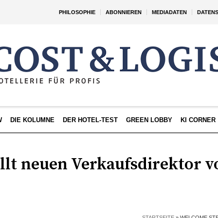
PHILOSOPHIE
ABONNIEREN
MEDIADATEN
DATEN
W
DIE KOLUMNE
DER HOTEL-TEST
GREEN LOBBY
KI CORNER
llt neuen Verkaufsdirektor v
STARTSEITE
»
WELCOME STE