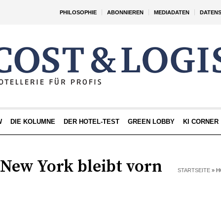
PHILOSOPHIE
ABONNIEREN
MEDIADATEN
DATEN
W
DIE KOLUMNE
DER HOTEL-TEST
GREEN LOBBY
KI CORNER
 New York bleibt vorn
STARTSEITE
»
H