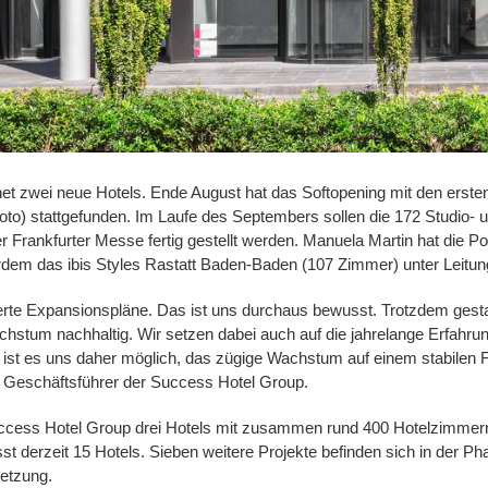
et zwei neue Hotels. Ende August hat das Softopening mit den erste
oto) stattgefunden. Im Laufe des Septembers sollen die 172 Studio
Frankfurter Messe fertig gestellt werden. Manuela Martin hat die Pos
dem das ibis Styles Rastatt Baden-Baden (107 Zimmer) unter Leitun
nierte Expansionspläne. Das ist uns durchaus bewusst. Trotzdem gest
hstum nachhaltig. Wir setzen dabei auch auf die jahrelange Erfahrun
ist es uns daher möglich, das zügige Wachstum auf einem stabilen 
, Geschäftsführer der Success Hotel Group.
uccess Hotel Group drei Hotels mit zusammen rund 400 Hotelzimmern.
st derzeit 15 Hotels. Sieben weitere Projekte befinden sich in der Ph
etzung.