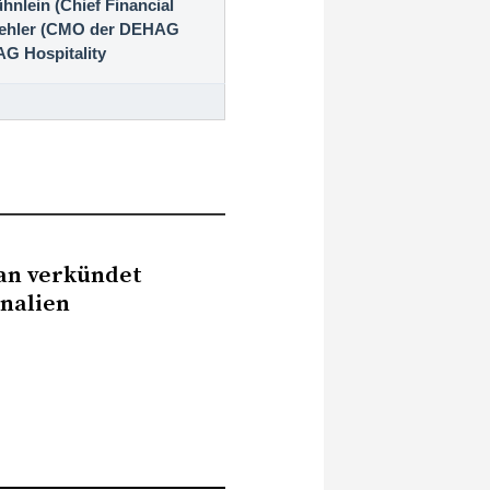
nlein (Chief Financial
 Oehler (CMO der DEHAG
AG Hospitality
an verkündet
nalien