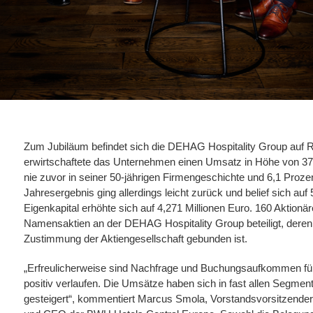
Zum Jubiläum befindet sich die DEHAG Hospitality Group auf 
erwirtschaftete das Unternehmen einen Umsatz in Höhe von 37,7
nie zuvor in seiner 50-jährigen Firmengeschichte und 6,1 Proz
Jahresergebnis ging allerdings leicht zurück und belief sich au
Eigenkapital erhöhte sich auf 4,271 Millionen Euro. 160 Aktionäre
Namensaktien an der DEHAG Hospitality Group beteiligt, deren
Zustimmung der Aktiengesellschaft gebunden ist.
„Erfreulicherweise sind Nachfrage und Buchungsaufkommen für 
positiv verlaufen. Die Umsätze haben sich in fast allen Segmente
gesteigert“, kommentiert Marcus Smola, Vorstandsvorsitzende