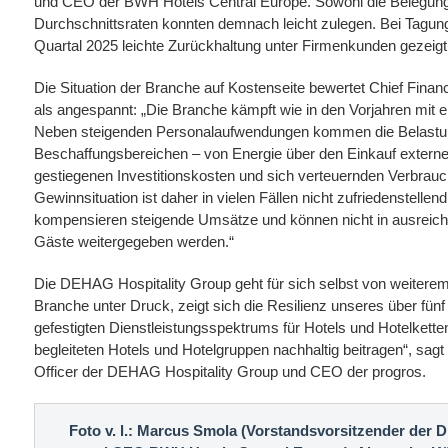
und CEO der BWH Hotels Central Europe. Sowohl die Belegung
Durchschnittsraten konnten demnach leicht zulegen. Bei Tagung
Quartal 2025 leichte Zurückhaltung unter Firmenkunden gezeigt
Die Situation der Branche auf Kostenseite bewertet Chief Financ
als angespannt: „Die Branche kämpft wie in den Vorjahren mit 
Neben steigenden Personalaufwendungen kommen die Belastun
Beschaffungsbereichen – von Energie über den Einkauf externer
gestiegenen Investitionskosten und sich verteuernden Verbrauc
Gewinnsituation ist daher in vielen Fällen nicht zufriedenstelle
kompensieren steigende Umsätze und können nicht in ausre
Gäste weitergegeben werden.“
Die DEHAG Hospitality Group geht für sich selbst von weitere
Branche unter Druck, zeigt sich die Resilienz unseres über f
gefestigten Dienstleistungsspektrums für Hotels und Hotelkette
begleiteten Hotels und Hotelgruppen nachhaltig beitragen“, sag
Officer der DEHAG Hospitality Group und CEO der progros.
Foto v. l.: Marcus Smola (Vorstandsvorsitzender der