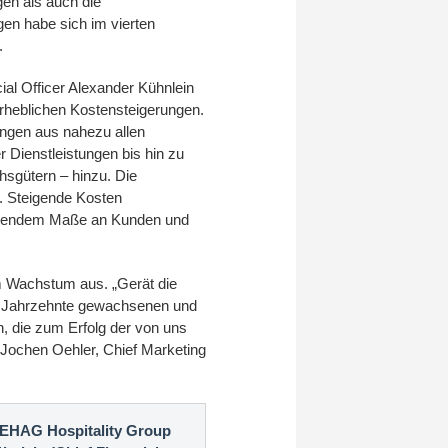
en als auch die
en habe sich im vierten
.
ial Officer Alexander Kühnlein
erheblichen Kostensteigerungen.
gen aus nahezu allen
 Dienstleistungen bis hin zu
hsgütern – hinzu. Die
nd. Steigende Kosten
ichendem Maße an Kunden und
m Wachstum aus. „Gerät die
ünf Jahrzehnte gewachsenen und
n, die zum Erfolg der von uns
t Jochen Oehler, Chief Marketing
 DEHAG Hospitality Group