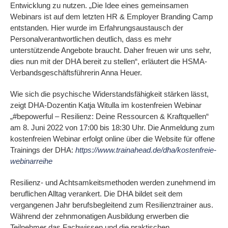
Entwicklung zu nutzen. „Die Idee eines gemeinsamen
Webinars ist auf dem letzten HR & Employer Branding Camp
entstanden. Hier wurde im Erfahrungsaustausch der
Personalverantwortlichen deutlich, dass es mehr
unterstützende Angebote braucht. Daher freuen wir uns sehr,
dies nun mit der DHA bereit zu stellen“, erläutert die HSMA-
Verbandsgeschäftsführerin Anna Heuer.
Wie sich die psychische Widerstandsfähigkeit stärken lässt,
zeigt DHA-Dozentin Katja Witulla im kostenfreien Webinar
„#bepowerful – Resilienz: Deine Ressourcen & Kraftquellen“
am 8. Juni 2022 von 17:00 bis 18:30 Uhr. Die Anmeldung zum
kostenfreien Webinar erfolgt online über die Website für offene
Trainings der DHA:
https://www.trainahead.de/dha/kostenfreie-
webinarreihe
Resilienz- und Achtsamkeitsmethoden werden zunehmend im
beruflichen Alltag verankert. Die DHA bildet seit dem
vergangenen Jahr berufsbegleitend zum Resilienztrainer aus.
Während der zehnmonatigen Ausbildung erwerben die
Teilnehmer das Fachwissen und die praktischen