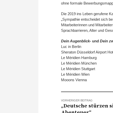
ohne formale Bewerbungsmapp
Die 2019 ins Leben gerufene
„Sympathie entscheidet sich be
Mitarbeiterinnen und Mitarbeite
Sprachbarrieren, Alter und Gesc
Dein Augenblick-
und
Dein zw
Luc in Berlin 02.
Sheraton Düsseldorf Airpo
Le Méridien Hamburg
Le Méridien München
Le Méridien Stuttgar
Le Méridien Wien 0
Mooons Vienna 01
VORHERIGER BEITRAG
„Deutsche stürzen si
Abenteuer“