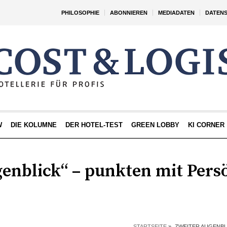
PHILOSOPHIE
ABONNIEREN
MEDIADATEN
DATEN
W
DIE KOLUMNE
DER HOTEL-TEST
GREEN LOBBY
KI CORNER
enblick“ – punkten mit Pers
STARTSEITE
»
„ZWEITER AUGENBL