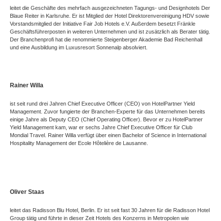
leitet die Geschäfte des mehrfach ausgezeichneten Tagungs- und Designhotels Der
Blaue Reiter in Karlsruhe. Er ist Mitglied der Hotel Direktorenvereinigung HDV sowie
Vorstandsmitglied der Initiative Fair Job Hotels e.V. Außerdem besetzt Fränkle
Geschäftsführerposten in weiteren Unternehmen und ist zusätzlich als Berater tätig.
Der Branchenprofi hat die renommierte Steigenberger Akademie Bad Reichenhall
und eine Ausbildung im Luxusresort Sonnenalp absolviert.
Rainer Willa
ist seit rund drei Jahren Chief Executive Officer (CEO) von HotelPartner Yield
Management. Zuvor fungierte der Branchen-Experte für das Unternehmen bereits
einige Jahre als Deputy CEO (Chief Operating Officer). Bevor er zu HotelPartner
Yield Management kam, war er sechs Jahre Chief Executive Officer für Club
Mondial Travel. Rainer Willa verfügt über einen Bachelor of Science in International
Hospitality Management der Ecole Hôtelière de Lausanne.
Oliver Staas
leitet das Radisson Blu Hotel, Berlin. Er ist seit fast 30 Jahren für die Radisson Hotel
Group tätig und führte in dieser Zeit Hotels des Konzerns in Metropolen wie