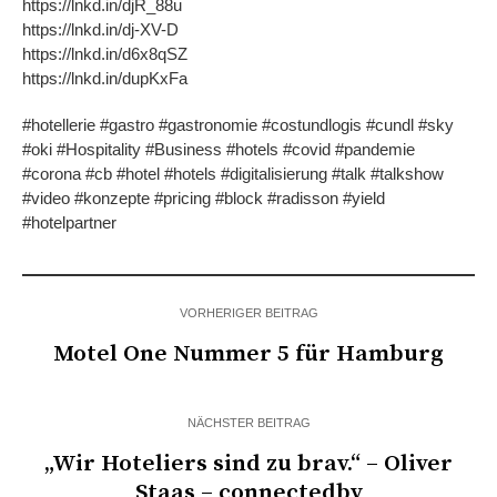
https://lnkd.in/djR_88u
https://lnkd.in/dj-XV-D
https://lnkd.in/d6x8qSZ
https://lnkd.in/dupKxFa
#hotellerie #gastro #gastronomie #costundlogis #cundl #sky
#oki #Hospitality #Business #hotels #covid #pandemie
#corona #cb #hotel #hotels #digitalisierung #talk #talkshow
#video #konzepte #pricing #block #radisson #yield
#hotelpartner
VORHERIGER BEITRAG
Motel One Nummer 5 für Hamburg
NÄCHSTER BEITRAG
„Wir Hoteliers sind zu brav.“ – Oliver
Staas – connectedby