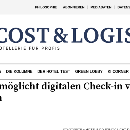
PHILOSOPHIE
ABONNIEREN
MEDIADATEN
DATEN
W
DIE KOLUMNE
DER HOTEL-TEST
GREEN LOBBY
KI CORNER
möglicht digitalen Check-in v
m
STARTSEITE
»
HOTELBIRD ERMÖGLICHT DI