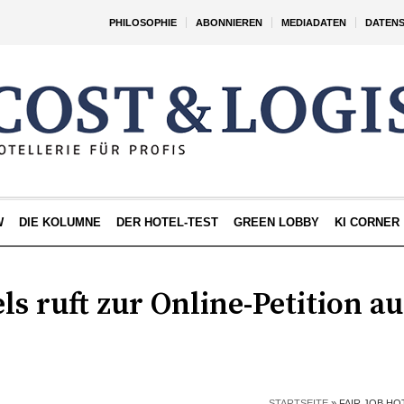
PHILOSOPHIE
ABONNIEREN
MEDIADATEN
DATEN
W
DIE KOLUMNE
DER HOTEL-TEST
GREEN LOBBY
KI CORNER
ls ruft zur Online-Petition au
STARTSEITE
»
FAIR JOB HO