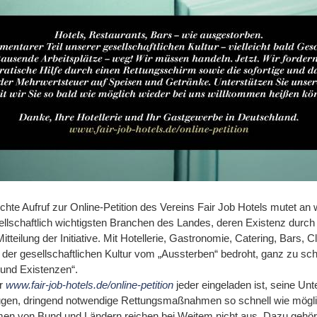
te Aufruf zur Online-Petition des Vereins Fair Job Hotels mutet an 
ellschaftlich wichtigsten Branchen des Landes, deren Existenz durch
 Mitteilung der Initiative. Mit Hotellerie, Gastronomie, Catering, Bars,
l der gesellschaftlichen Kultur vom „Aussterben“ bedroht, ganz zu s
 und Existenzen“.
er
www.fair-job-hotels.de/online-petition
jeder eingeladen ist, seine Unter
zeugen, dringend notwendige Rettungsmaßnahmen so schnell wie mögl
men von Bund und Ländern reichen bei Weitem nicht aus. Dazu gehör