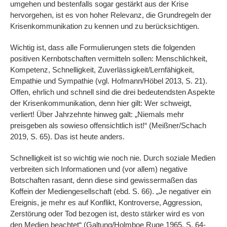
umgehen und bestenfalls sogar gestärkt aus der Krise
hervorgehen, ist es von hoher Relevanz, die Grundregeln der
Krisenkommunikation zu kennen und zu berücksichtigen.
Wichtig ist, dass alle Formulierungen stets die folgenden
positiven Kernbotschaften vermitteln sollen: Menschlichkeit,
Kompetenz, Schnelligkeit, Zuverlässigkeit/Lernfähigkeit,
Empathie und Sympathie (vgl. Hofmann/Höbel 2013, S. 21).
Offen, ehrlich und schnell sind die drei bedeutendsten Aspekte
der Krisenkommunikation, denn hier gilt: Wer schweigt,
verliert! Über Jahrzehnte hinweg galt: „Niemals mehr
preisgeben als sowieso offensichtlich ist!“ (Meißner/Schach
2019, S. 65). Das ist heute anders.
Schnelligkeit ist so wichtig wie noch nie. Durch soziale Medien
verbreiten sich Informationen und (vor allem) negative
Botschaften rasant, denn diese sind gewissermaßen das
Koffein der Mediengesellschaft (ebd. S. 66). „Je negativer ein
Ereignis, je mehr es auf Konflikt, Kontroverse, Aggression,
Zerstörung oder Tod bezogen ist, desto stärker wird es von
den Medien beachtet“ (Galtung/Holmboe Ruge 1965, S. 64-