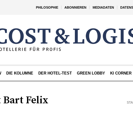
PHILOSOPHIE
ABONNIEREN
MEDIADATEN
DATEN
W
DIE KOLUMNE
DER HOTEL-TEST
GREEN LOBBY
KI CORNER
 Bart Felix
STA