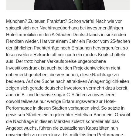
München? Zu teuer. Frankfurt? Schön wär’s! Nach wie vor
spiegelt sich der Nachfrageüberhang bei investmentfähigen
Hotelimmobilien in den A-Städten Deutschlands in sinkenden
Renditen wieder. Hat vor einem Jahr ein Faktor vom 25-fachen
der jährlichen Pachterträge noch Erstaunen hervorgerufen, so
lösen weitere Rekorde oft nur noch ein müdes Kopfschütteln
aus. Der trotz hoher Verkaufspreise ungebrochene
Investitionsdruck ist auch bei den Projektentwicklern nicht
unbemerkt geblieben, die versuchen, diese Nachfrage zu
bedienen. Auf der Suche nach attraktiven Anlagemöglichkeiten
zeigen sich gerade deutsche Investoren vermehrt dazu bereit,
auch in B- und teilweise sogar C-Städten zu investieren,
obwohl teilweise nur wenige Erfahrungswerte zur Hotel-
Performance in diesen Städten vorhanden sind. So setzte in
gewissen Städten ein regelrechter Hotelbau-Boom ein. Obwohl
die Nachfrage in diesen Märkten zuletzt schneller als das
Angebot wuchs, führen die zusätzlichen Kapazitäten nun
unweigerlich zu einem kurz- bis mittelfristigen Performance-