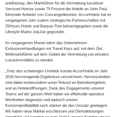
onefinestay, den Marktführer für die Vermietung luxuriöser
Serviced Homes sowie 79 Prozent der Anteile an John Paul,
führender Anbieter von Conciergediensten. AccorHotels hat im
vergangenen Jahr zudem strategische Partnerschaften mit
25Hours Hotels und Banyan Tree bekanntgegeben sowie die
Lifestyle-Marke Jo&Joe gegründet.
Im vergangenen Monat nahm das Unternehmen
Exklusivverhandlungen mit Travel Keys auf, mit dem Ziel,
Weltmarktführer auf dem Gebiet der Vermietung von privaten
Luxusimmobilien zu werden.
„Trotz des schwierigen Umfelds konnte AccorHotels im Jahr
2016 hervorragende Ergebnisse verzeichnen. Hervorzuheben
sind dabei insbesondere unser Rekord an Betriebsergebnis
und an Hoteleröffnungen. Dank des Engagements unserer
Teams auf der ganzen Welt haben wir effektvolle operative
Werttreiber eingesetzt und dadurch unsere
Konzernprofitabilität noch stärker als den Umsatz gesteigert.
Wir haben neue Märkte erschlossen und Dienstleistungen
eingeführt und konnten so zum Vorteil unserer Kunden unsere