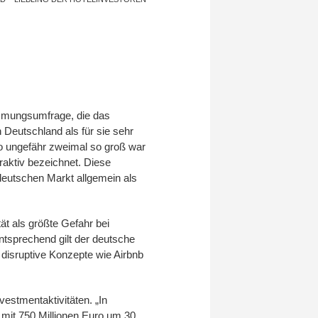
timmungsumfrage, die das
Deutschland als für sie sehr
uro ungefähr zweimal so groß war
raktiv bezeichnet. Diese
deutschen Markt allgemein als
tät als größte Gefahr bei
ntsprechend gilt der deutsche
s disruptive Konzepte wie Airbnb
estmentaktivitäten. „In
 mit 750 Millionen Euro um 30