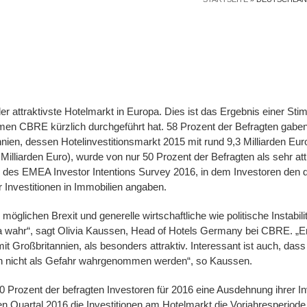
der attraktivste Hotelmarkt in Europa. Dies ist das Ergebnis einer S
n CBRE kürzlich durchgeführt hat. 58 Prozent der Befragten gaben 
nnien, dessen Hotelinvestitionsmarkt 2015 mit rund 9,3 Milliarden E
Milliarden Euro), wurde von nur 50 Prozent der Befragten als sehr att
 des EMEA Investor Intentions Survey 2016, in dem Investoren den 
r Investitionen in Immobilien angaben.
öglichen Brexit und generelle wirtschaftliche wie politische Instabili
opa wahr“, sagt Olivia Kaussen, Head of Hotels Germany bei CBRE. „E
it Großbritannien, als besonders attraktiv. Interessant ist auch, das
ren nicht als Gefahr wahrgenommen werden“, so Kaussen.
 Prozent der befragten Investoren für 2016 eine Ausdehnung ihrer Inv
en Quartal 2016 die Investitionen am Hotelmarkt die Vorjahresperiode