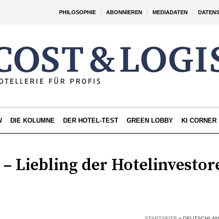
PHILOSOPHIE
ABONNIEREN
MEDIADATEN
DATEN
W
DIE KOLUMNE
DER HOTEL-TEST
GREEN LOBBY
KI CORNER
– Liebling der Hotelinvestor
STARTSEITE
»
DEUTSCHLAND