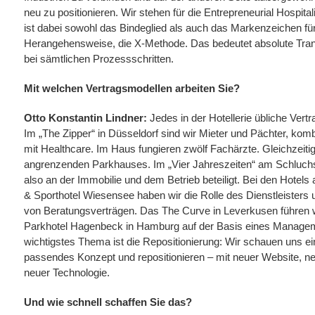
neu zu positionieren. Wir stehen für die Entrepreneurial Hospit
ist dabei sowohl das Bindeglied als auch das Markenzeichen f
Herangehensweise, die X-Methode. Das bedeutet absolute Tran
bei sämtlichen Prozessschritten.
Mit welchen Vertragsmodellen arbeiten Sie?
Otto Konstantin Lindner:
Jedes in der Hotellerie übliche Vert
Im „The Zipper“ in Düsseldorf sind wir Mieter und Pächter, kombi
mit Healthcare. Im Haus fungieren zwölf Fachärzte. Gleichzeitig
angrenzenden Parkhauses. Im „Vier Jahreszeiten“ am Schluchs
also an der Immobilie und dem Betrieb beteiligt. Bei den Hotel
& Sporthotel Wiesensee haben wir die Rolle des Dienstleisters 
von Beratungsverträgen. Das The Curve in Leverkusen führen w
Parkhotel Hagenbeck in Hamburg auf der Basis eines Managem
wichtigstes Thema ist die Repositionierung: Wir schauen uns ein
passendes Konzept und repositionieren – mit neuer Website, 
neuer Technologie.
Und wie schnell schaffen Sie das?