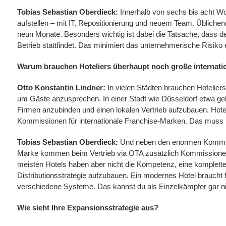
Tobias Sebastian Oberdieck:
Innerhalb von sechs bis acht W
aufstellen – mit IT, Repositionierung und neuem Team. Übliche
neun Monate. Besonders wichtig ist dabei die Tatsache, dass d
Betrieb stattfindet. Das minimiert das unternehmerische Risiko
Warum brauchen Hoteliers überhaupt noch große internati
Otto Konstantin Lindner:
In vielen Städten brauchen Hoteliers 
um Gäste anzusprechen. In einer Stadt wie Düsseldorf etwa geh
Firmen anzubinden und einen lokalen Vertrieb aufzubauen. Hot
Kommissionen für internationale Franchise-Marken. Das muss n
Tobias Sebastian Oberdieck:
Und neben den enormen Kommis
Marke kommen beim Vertrieb via OTA zusätzlich Kommissione
meisten Hotels haben aber nicht die Kompetenz, eine komplett
Distributionsstrategie aufzubauen. Ein modernes Hotel braucht 
verschiedene Systeme. Das kannst du als Einzelkämpfer gar nic
Wie sieht Ihre Expansionsstrategie aus?