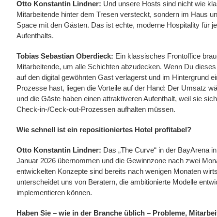
Otto Konstantin Lindner:
Und unsere Hosts sind nicht wie kla
Mitarbeitende hinter dem Tresen versteckt, sondern im Haus 
Space mit den Gästen. Das ist echte, moderne Hospitality für j
Aufenthalts.
Tobias Sebastian Oberdieck:
Ein klassisches Frontoffice brau
Mitarbeitende, um alle Schichten abzudecken. Wenn Du dieses 
auf den digital gewöhnten Gast verlagerst und im Hintergrund ei
Prozesse hast, liegen die Vorteile auf der Hand: Der Umsatz w
und die Gäste haben einen attraktiveren Aufenthalt, weil sie sich
Check-in-/Ceck-out-Prozessen aufhalten müssen.
Wie schnell ist ein repositioniertes Hotel profitabel?
Otto Konstantin Lindner:
Das „The Curve“ in der BayArena in
Januar 2026 übernommen und die Gewinnzone nach zwei Monat
entwickelten Konzepte sind bereits nach wenigen Monaten wirtsc
unterscheidet uns von Beratern, die ambitionierte Modelle entwi
implementieren können.
Haben Sie – wie in der Branche üblich – Probleme, Mitarbei