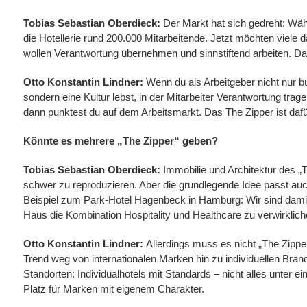
Tobias Sebastian Oberdieck:
Der Markt hat sich gedreht: Wä
die Hotellerie rund 200.000 Mitarbeitende. Jetzt möchten viel
wollen Verantwortung übernehmen und sinnstiftend arbeiten. Da
Otto Konstantin Lindner:
Wenn du als Arbeitgeber nicht nur bu
sondern eine Kultur lebst, in der Mitarbeiter Verantwortung tr
dann punktest du auf dem Arbeitsmarkt. Das The Zipper ist dafür
Könnte es mehrere „The Zipper“ geben?
Tobias Sebastian Oberdieck:
Immobilie und Architektur des „Th
schwer zu reproduzieren. Aber die grundlegende Idee passt au
Beispiel zum Park-Hotel Hagenbeck in Hamburg: Wir sind damit
Haus die Kombination Hospitality und Healthcare zu verwirklich
Otto Konstantin Lindner:
Allerdings muss es nicht „The Zippe
Trend weg von internationalen Marken hin zu individuellen Bra
Standorten: Individualhotels mit Standards – nicht alles unter e
Platz für Marken mit eigenem Charakter.