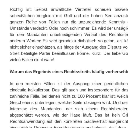
Richtig ist: Selbst anwaltliche Vertreter scheuen biswe
scheußlichen Vergleich mit Gott und der hohen See anzustel
ganzen Reihe von Fällen nur die unzureichende Kenntnis a
Umstände verdeckt. Oder noch schlimmer: Es wird der unsägl
für den Mandanten unbefriedigenden Verlauf des Rechtsstr
anderen Worten: Es wird geradezu diabolisch so getan, als k
nicht sicher einschätzen, als hinge der Ausgang des Disputs von
Streit beteiligte Partei beeinflussen könne. Kurz: Der liebe Go
vielen Fällen nicht wahr!
Warum das Ergebnis eines Rechtsstreits häufig vorhersehba
In den meisten Fällen ist der Ausgang einer gerichtliche
eindeutig kalkulierbar. Das gilt auch und insbesondere für das
zahlreiche Fälle, bei denen nicht zu 100 Prozent klar ist, welc
Geschehens unterliegen, welche Seite obsiegen wird. Und de
Interesse des Mandanten, der sich einem Rechtsberater 
abgeschätzt werden, wie der Hase läuft. Das ist kein Gri
Rechtsanwendung auf den konkreten Sachverhalt ausgerichtet
eine exakte Prognose Expertenwissen und etwas, das dem j