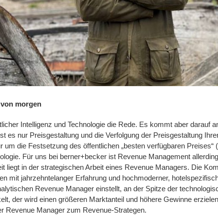
 von morgen
nstlicher Intelligenz und Technologie die Rede. Es kommt aber darauf
t es nur Preisgestaltung und die Verfolgung der Preisgestaltung Ih
 um die Festsetzung des öffentlichen „besten verfügbaren Preises“ (
nologie. Für uns bei berner+becker ist Revenue Management allerding
eit liegt in der strategischen Arbeit eines Revenue Managers. Die Kom
nen mit jahrzehntelanger Erfahrung und hochmoderner, hotelspezifisc
alytischen Revenue Manager einstellt, an der Spitze der technologisc
kelt, der wird einen größeren Marktanteil und höhere Gewinne erzielen
er Revenue Manager zum Revenue-Strategen.