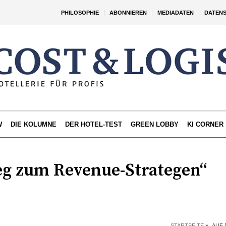
PHILOSOPHIE
ABONNIEREN
MEDIADATEN
DATEN
W
DIE KOLUMNE
DER HOTEL-TEST
GREEN LOBBY
KI CORNER
g zum Revenue-Strategen“
STARTSEITE
»
„AUF