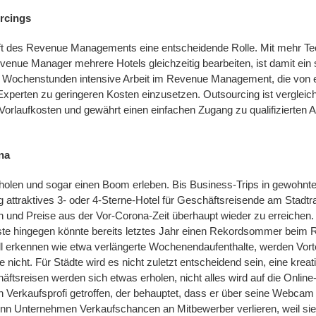
urcings
unft des Revenue Managements eine entscheidende Rolle. Mit mehr T
evenue Manager mehrere Hotels gleichzeitig bearbeiten, ist damit ei
 Wochenstunden intensive Arbeit im Revenue Management, die von ei
Experten zu geringeren Kosten einzusetzen. Outsourcing ist vergleich
e Vorlaufkosten und gewährt einen einfachen Zugang zu qualifizierten A
na
 erholen und sogar einen Boom erleben. Bis Business-Trips in gewo
g attraktives 3- oder 4-Sterne-Hotel für Geschäftsreisende am Stadtr
und Preise aus der Vor-Corona-Zeit überhaupt wieder zu erreichen. 
ste hingegen könnte bereits letztes Jahr einen Rekordsommer beim R
 erkennen wie etwa verlängerte Wochenendaufenthalte, werden Vortei
e nicht. Für Städte wird es nicht zuletzt entscheidend sein, eine krea
ftsreisen werden sich etwas erholen, nicht alles wird auf die Online
 Verkaufsprofi getroffen, der behauptet, dass er über seine Webcam
enn Unternehmen Verkaufschancen an Mitbewerber verlieren, weil si