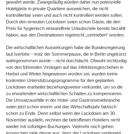
gewahrt werde. Zwangsläufig würden daher nun potenzielle
Hotelgäste in private Quartiere ausweichen, die nicht
kontrollierbar seien und auch nicht kontrolliert werden sollen.
Durch den erneuten Lockdown seien schon Gäste, die den
Preis für hygienisch einwandfreie Urlaubsziele bereits bezahlt
haben, aus den Destinationen regelrecht „vertrieben“ worden.
Die wirtschaftlichen Auswirkungen habe die Bundesregierung
laut Iserlohe – trotz der Sommerpause, die in Berlin ungekürzt
wahrgenommen wurde – nicht durchdacht. Obwohl rechtzeitig
von den führenden Virologen auf das Infektionsgeschehen in
Herbst und Winter hingewiesen worden sei, wurden keine
konkreten Unterstützungsprogramme für den geplanten
Lockdown erarbeitet beziehungsweise verkündet, um so die
zu erwartenden wirtschaftlichen Schäden zu kompensieren.
Die Umsatzausfälle in der Hotel- und Gastronomiebranche
seien jetzt schon enorm und das Wirtschaftsjahr faktisch
schon zu Ende. Denn selbst wenn der Lockdown am 30.
November ausliefe, rechnen die betroffenen Hoteliers nicht
wieder mit sofortigen Buchungen. Vielmehr noch gehen
inzwischen viele davon aus, dass der Lockdown verlängert