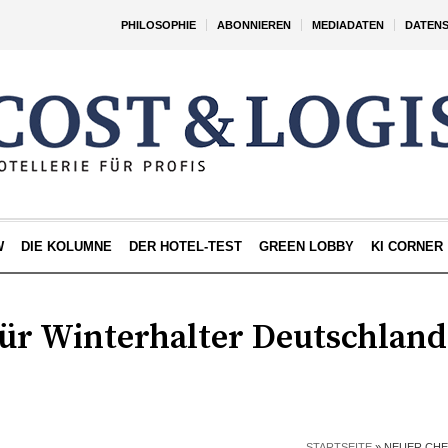
PHILOSOPHIE
ABONNIEREN
MEDIADATEN
DATEN
W
DIE KOLUMNE
DER HOTEL-TEST
GREEN LOBBY
KI CORNER
für Winterhalter Deutschland
STARTSEITE
»
NEUER CHE