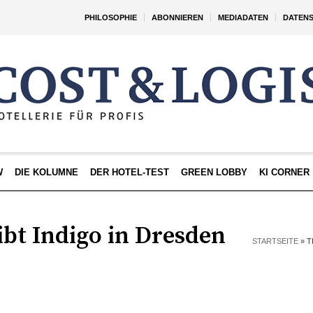
PHILOSOPHIE
ABONNIEREN
MEDIADATEN
DATEN
W
DIE KOLUMNE
DER HOTEL-TEST
GREEN LOBBY
KI CORNER
eibt Indigo in Dresden
STARTSEITE
»
T