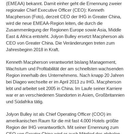
(EMEAA) bekannt. Damit einher geht die Ernennung zweier
regionaler Chief Executive Officer (CEO): Kenneth
Macpherson (Foto), derzeit CEO der IHG in Greater China,
wird die neue EMEAA-Region leiten, die durch die
Zusammenlegung der Regionen Europe sowie Asia, Middle
East & Africa entsteht. Jolyon Bulley ersetzt Macpherson als
CEO von Greater China. Die Veränderungen treten zum
Jahresbeginn 2018 in Kraft.
Kenneth Macpherson verantwortet bislang Management,
Wachstum und Profitabilität der am schnellsten wachsenden
Region innerhalb des Unternehmens. Nach knapp 20 Jahren
bei Diageo wechselte er im April 2013 zu IHG. Macpherson
lebt und arbeitet seit 2005 in China. Im Laufe seiner Karriere
war er an verschiedenen Standorten in Asien, Großbritannien
und Südafrika tätig.
Jolyon Bulley ist als Chief Operating Officer (COO) im
amerikanischen Raum für die mit fast 4.000 Hotels größte
Region der IHG verantwortlich. Mit seiner Ernennung zum
CEO von Greater China wird er auch Mitglied des globalen