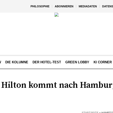
PHILOSOPHIE
ABONNIEREN
MEDIADATEN
DATEN
W
DIE KOLUMNE
DER HOTEL-TEST
GREEN LOBBY
KI CORNER
 Hilton kommt nach Hambur
STARTSEITE
»
HAMPTO