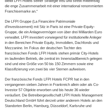
bleibt LFPI Hotels seiner Strategie treu und strebt mittelfristig
die enge Zusammenarbeit mit einer international renommierten
Franchisemarke an.“
Die LFPI Gruppe (La Financière Patrimoniale
d‘Investissement) mit Sitz in Paris ist eine Private-Equity-
Gruppe, die ein Anlagevermögen von über drei Milliarden Euro
verwaltet. LFPI investiert vorwiegend für institutionelle Anleger
in den Bereichen Private Equity, Immobilien, Dachfonds und
Mezzanine. Im Fokus der deutschen Tochter des
französischen Fonds LFPI Hotels stehen primär City-Hotels
im laufenden Betrieb, die zentral im Innenstadtbereich gelegen
sind und eine Größe von 50 bis 150 Zimmern sowie eine
Klassifizierung von zwei bis vier Sternen aufweisen.
Der französische Fonds LFPI Hotels FCPR hat in den
vergangenen sieben Jahren in Frankreich allein oder als Co-
Investor 57 Objekte erworben und bis heute 36 wieder
veräußert. Die Betreibergesellschaft LFPI Hotels Management
Deutschland GmbH führt derzeit unter anderem Hotels an den
Standorten Berlin, Hamburg, Düsseldorf, Karlsruhe und