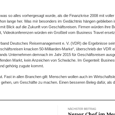
was so alles vorhergesagt wurde, als die Finanzkrise 2008 mit voller
hon lange her. Was mir besonders im Gedächtnis hängen geblieben i
 mit Blick auf die Zukunft von Geschäftsreisen. Firmen würden ihre B
 Videokonferenzen würden ein Großteil vom Business Travel ersetzen
erband Deutsches Reisemanagement e. V. (VDR) die Ergebnisse sei
eschäftsreisen knacken 50-Milliarden-Marke“, überschrieb der VDR ei
lands Unternehmen demnach im Jahr 2015 für Geschäftsreisen ausgeg
enden Markt, kein Anzeichen von Schwäche. Im Gegenteil: Business
and gehörig zugute kommt.
. Fast in allen Branchen gilt: Menschen wollen auch im Wirtschaftsl
zu gehen, um Geschäfte zu machen. Einen besseren Beleg dafür, als 
NÄCHSTER BEITRAG
Neuer Chef im Me